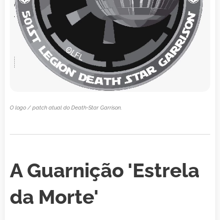
O logo / patch atual do Death-Star Garrison.
A Guarnição 'Estrela
da Morte'