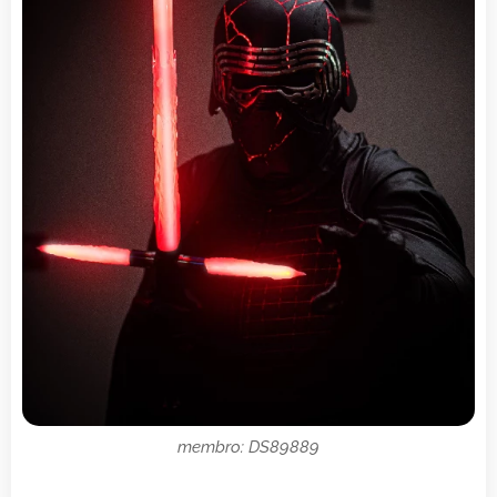
membro: DS89889