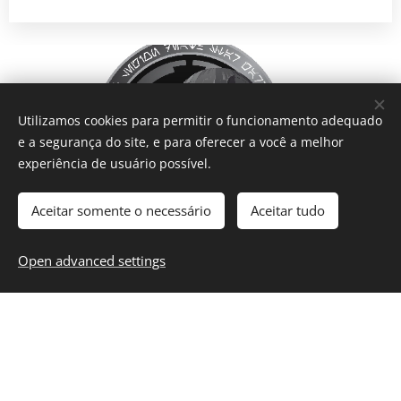
Utilizamos cookies para permitir o funcionamento adequado
e a segurança do site, e para oferecer a você a melhor
experiência de usuário possível.
Aceitar somente o necessário
Aceitar tudo
Open advanced settings
A Legião 501st