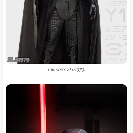
membro: SL61979.